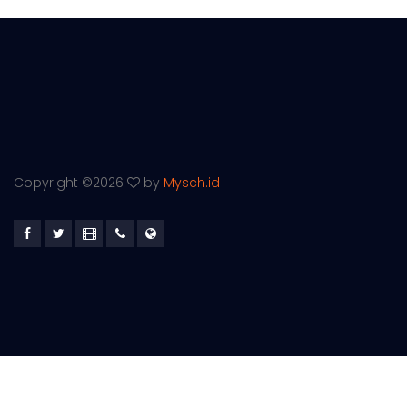
Copyright ©
2026
by
Mysch.id