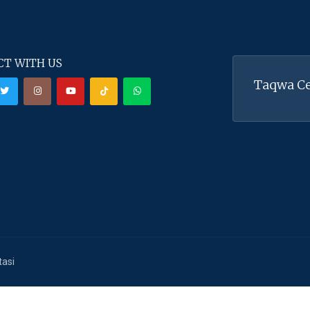
T WITH US
Taqwa Ce
tasi