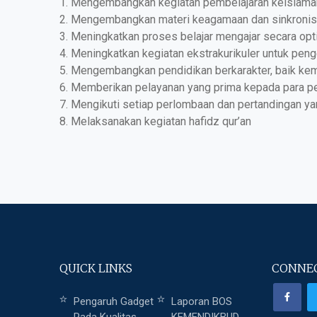
1. Mengembangkan kegiatan pembelajaran keislam
2. Mengembangkan materi keagamaan dan sinkronis
3. Meningkatkan proses belajar mengajar secara opt
4. Meningkatkan kegiatan ekstrakurikuler untuk pen
5. Mengembangkan pendidikan berkarakter, baik 
6. Memberikan pelayanan yang prima kepada para 
7. Mengikuti setiap perlombaan dan pertandingan 
8. Melaksanakan kegiatan hafidz qur’an
QUICK LINKS
CONNEC
Pengaruh Gadget
Laporan BOS