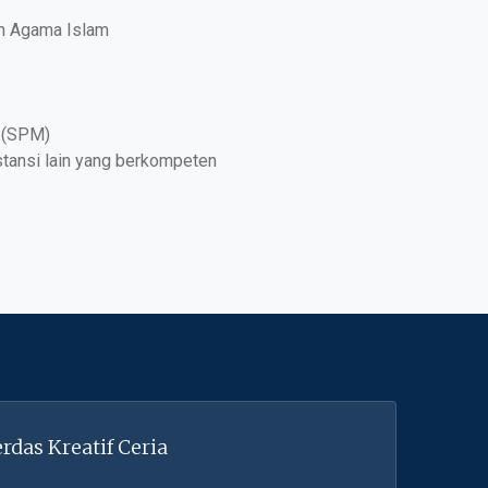
an Agama Islam
l (SPM)
tansi lain yang berkompeten
rdas Kreatif Ceria